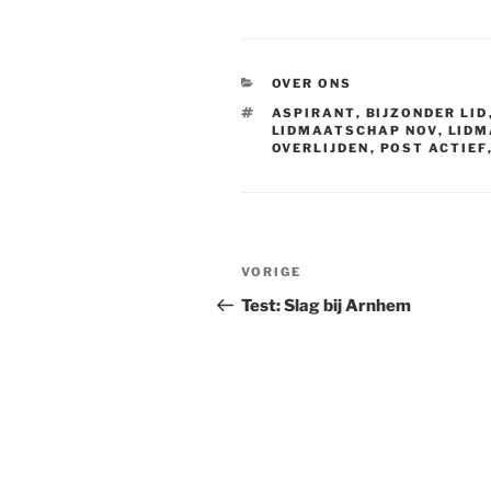
CATEGORIEËN
OVER ONS
TAGS
ASPIRANT
,
BIJZONDER LID
LIDMAATSCHAP NOV
,
LID
OVERLIJDEN
,
POST ACTIEF
Bericht
VORIGE
Vorig
navigatie
bericht
Test: Slag bij Arnhem