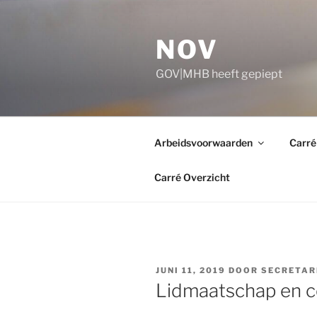
Ga
naar
NOV
de
inhoud
GOV|MHB heeft gepiept
Arbeidsvoorwaarden
Carré
Carré Overzicht
GEPLAATST
JUNI 11, 2019
DOOR
SECRETAR
OP
Lidmaatschap en c