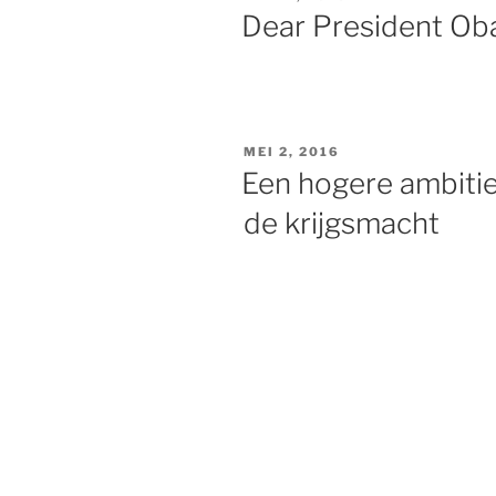
OP
Dear President O
GEPLAATST
MEI 2, 2016
OP
Een hogere ambiti
de krijgsmacht