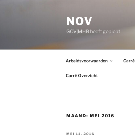
Ga
naar
NOV
de
inhoud
GOV|MHB heeft gepiept
Arbeidsvoorwaarden
Carré
Carré Overzicht
MAAND:
MEI 2016
GEPLAATST
MEI 11, 2016