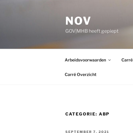
Ga
naar
NOV
de
inhoud
GOV|MHB heeft gepiept
Arbeidsvoorwaarden
Carré
Carré Overzicht
CATEGORIE:
ABP
GEPLAATST
SEPTEMBER 7, 2021