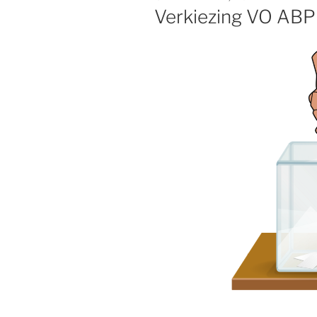
OP
Verkiezing VO ABP