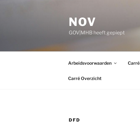
Ga
naar
NOV
de
inhoud
GOV|MHB heeft gepiept
Arbeidsvoorwaarden
Carré
Carré Overzicht
DFD