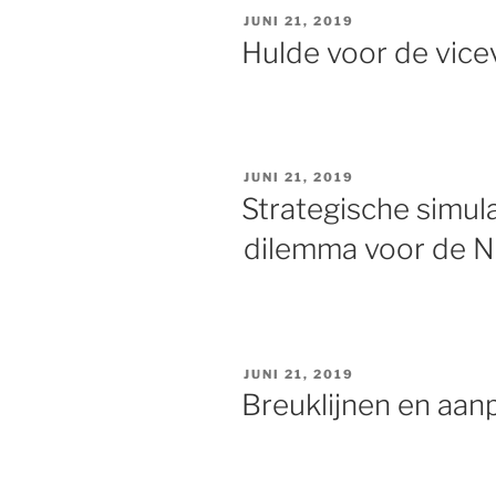
GEPLAATST
JUNI 21, 2019
OP
Hulde voor de vice
GEPLAATST
JUNI 21, 2019
OP
Strategische simula
dilemma voor de 
GEPLAATST
JUNI 21, 2019
OP
Breuklijnen en aan