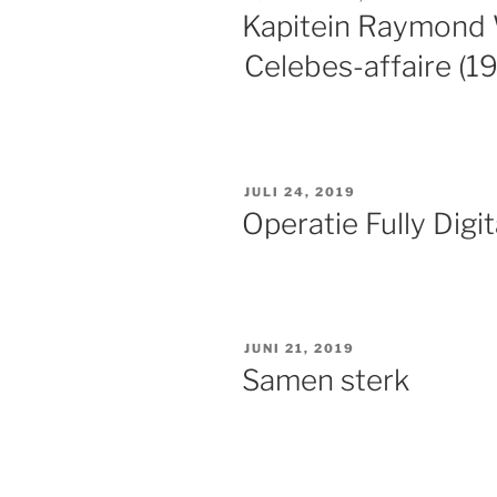
OP
Kapitein Raymond W
Celebes-affaire (1
GEPLAATST
JULI 24, 2019
OP
Operatie Fully Digit
GEPLAATST
JUNI 21, 2019
OP
Samen sterk