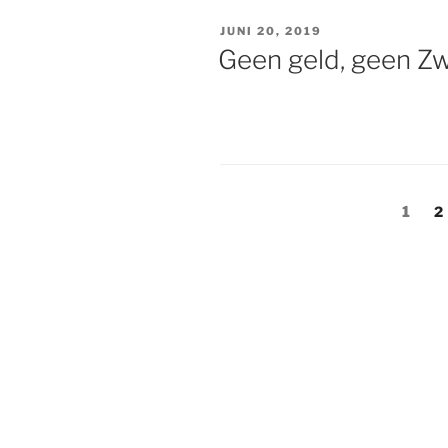
GEPLAATST
JUNI 20, 2019
OP
Geen geld, geen Zw
Berichten
Pagin
1
P
2
paginering