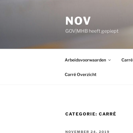
Ga
naar
NOV
de
inhoud
GOV|MHB heeft gepiept
Arbeidsvoorwaarden
Carré
Carré Overzicht
CATEGORIE:
CARRÉ
GEPLAATST
NOVEMBER 24, 2019