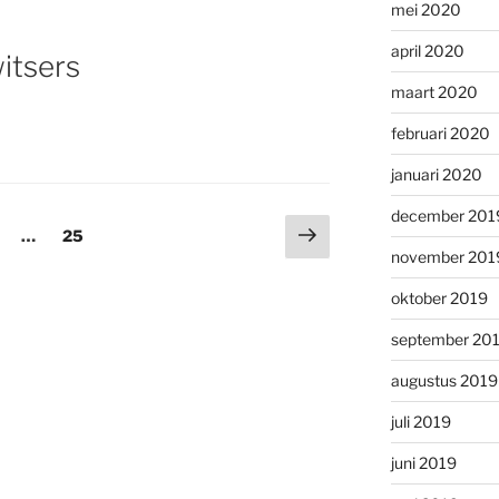
mei 2020
april 2020
itsers
maart 2020
februari 2020
januari 2020
december 201
Volgende
a
agina
…
Pagina
25
pagina
november 201
oktober 2019
september 20
augustus 2019
juli 2019
juni 2019