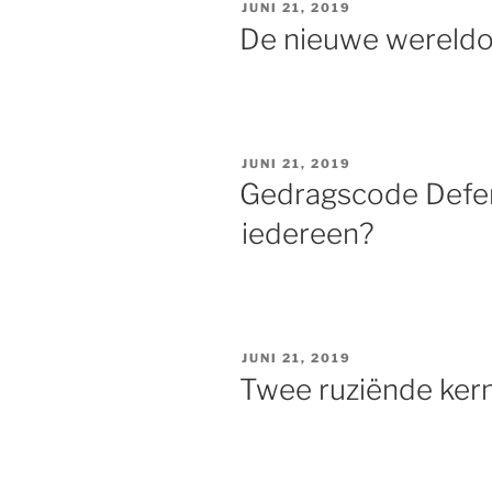
GEPLAATST
JUNI 21, 2019
OP
De nieuwe wereld
GEPLAATST
JUNI 21, 2019
OP
Gedragscode Defens
iedereen?
GEPLAATST
JUNI 21, 2019
OP
Twee ruziënde ke