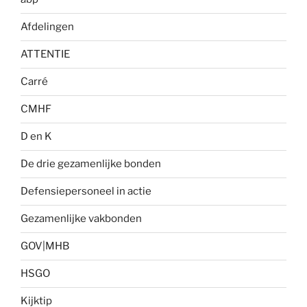
Afdelingen
ATTENTIE
Carré
CMHF
D en K
De drie gezamenlijke bonden
Defensiepersoneel in actie
Gezamenlijke vakbonden
GOV|MHB
HSGO
Kijktip