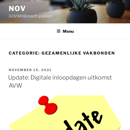
Ga
NOV
naar
GOV|MHB heeft gepiept
de
inhoud
Menu
CATEGORIE:
GEZAMENLIJKE VAKBONDEN
GEPLAATST
NOVEMBER 15, 2021
OP
Update: Digitale inloopdagen uitkomst
AVW