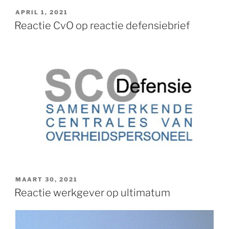
GEPLAATST
APRIL 1, 2021
OP
Reactie CvO op reactie defensiebrief
GEPLAATST
MAART 30, 2021
OP
Reactie werkgever op ultimatum