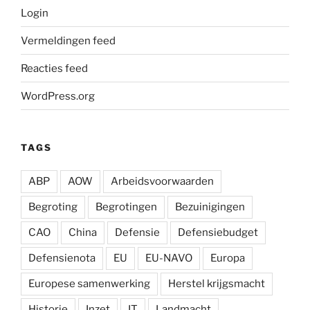
Login
Vermeldingen feed
Reacties feed
WordPress.org
TAGS
ABP
AOW
Arbeidsvoorwaarden
Begroting
Begrotingen
Bezuinigingen
CAO
China
Defensie
Defensiebudget
Defensienota
EU
EU-NAVO
Europa
Europese samenwerking
Herstel krijgsmacht
Historie
Inzet
IT
Landmacht