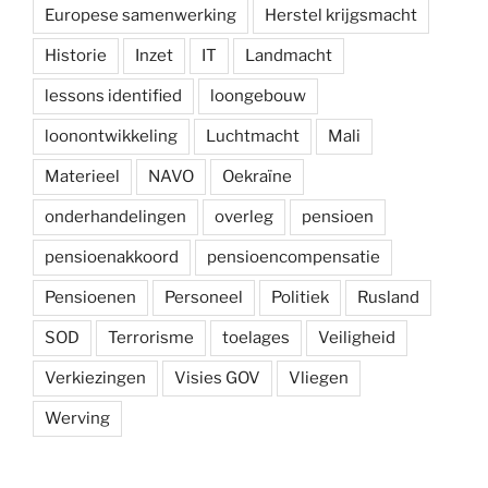
Europese samenwerking
Herstel krijgsmacht
Historie
Inzet
IT
Landmacht
lessons identified
loongebouw
loonontwikkeling
Luchtmacht
Mali
Materieel
NAVO
Oekraïne
onderhandelingen
overleg
pensioen
pensioenakkoord
pensioencompensatie
Pensioenen
Personeel
Politiek
Rusland
SOD
Terrorisme
toelages
Veiligheid
Verkiezingen
Visies GOV
Vliegen
Werving