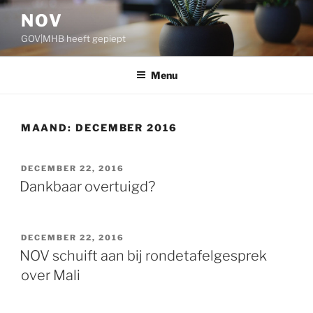
Ga
NOV
naar
GOV|MHB heeft gepiept
de
inhoud
Menu
MAAND:
DECEMBER 2016
GEPLAATST
DECEMBER 22, 2016
OP
Dankbaar overtuigd?
GEPLAATST
DECEMBER 22, 2016
OP
NOV schuift aan bij rondetafelgesprek
over Mali