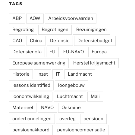
TAGS
ABP
AOW
Arbeidsvoorwaarden
Begroting
Begrotingen
Bezuinigingen
CAO
China
Defensie
Defensiebudget
Defensienota
EU
EU-NAVO
Europa
Europese samenwerking
Herstel krijgsmacht
Historie
Inzet
IT
Landmacht
lessons identified
loongebouw
loonontwikkeling
Luchtmacht
Mali
Materieel
NAVO
Oekraïne
onderhandelingen
overleg
pensioen
pensioenakkoord
pensioencompensatie