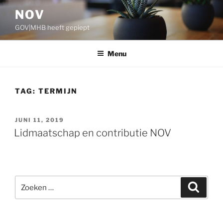
Ga
NOV
naar
GOV|MHB heeft gepiept
de
inhoud
Menu
TAG:
TERMIJN
GEPLAATST
JUNI 11, 2019
OP
Lidmaatschap en contributie NOV
Zoeken
Zoeke
naar: