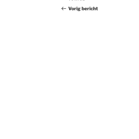
Vorig
navigatie
bericht
Vorig bericht