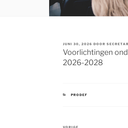
GEPLAATST
JUNI 30, 2026
DOOR
SECRETA
OP
Voorlichtingen ond
2026-2028
CATEGORIEËN
PRODEF
Bericht
VORIGE