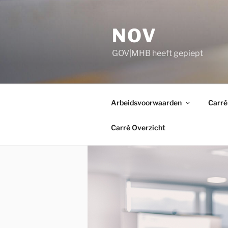
Ga
naar
NOV
de
inhoud
GOV|MHB heeft gepiept
Arbeidsvoorwaarden
Carré
Carré Overzicht