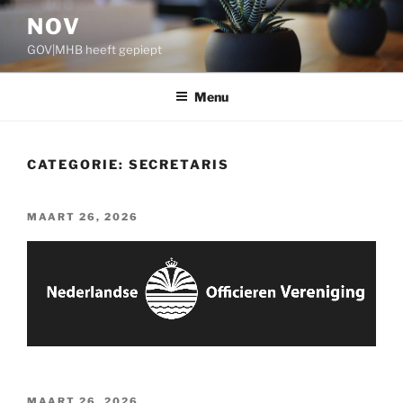
Ga
NOV
naar
GOV|MHB heeft gepiept
de
inhoud
Menu
CATEGORIE:
SECRETARIS
GEPLAATST
MAART 26, 2026
OP
GEPLAATST
MAART 26, 2026