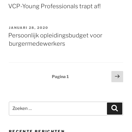
OP
VCP-Young Professionals trapt af!
GEPLAATST
JANUARI 28, 2020
OP
Persoonlijk opleidingsbudget voor
burgermedewerkers
Berichten
Volg
Pagina
1
pagi
paginering
Zoeken
Zoeke
naar:
RECENTE BERICHTEN