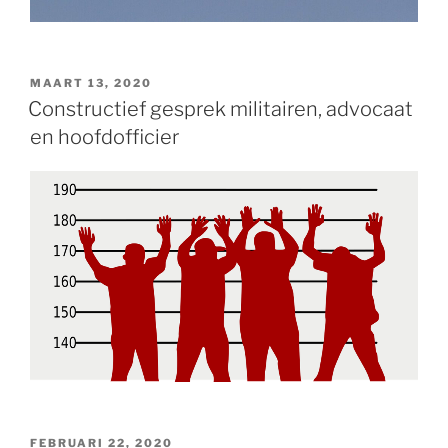
GEPLAATST
MAART 13, 2020
OP
Constructief gesprek militairen, advocaat
en hoofdofficier
GEPLAATST
FEBRUARI 22, 2020