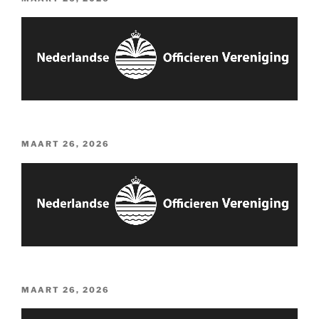
OP
GEPLAATST
MAART 26, 2026
OP
GEPLAATST
MAART 26, 2026
OP