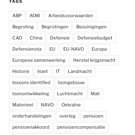
TAGS
ABP
AOW
Arbeidsvoorwaarden
Begroting
Begrotingen
Bezuinigingen
CAO
China
Defensie
Defensiebudget
Defensienota
EU
EU-NAVO
Europa
Europese samenwerking
Herstel krijgsmacht
Historie
Inzet
IT
Landmacht
lessons identified
loongebouw
loonontwikkeling
Luchtmacht
Mali
Materieel
NAVO
Oekraïne
onderhandelingen
overleg
pensioen
pensioenakkoord
pensioencompensatie