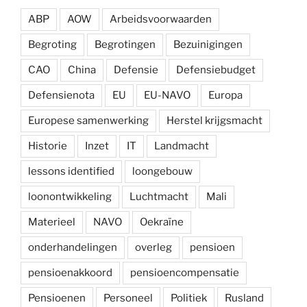
ABP
AOW
Arbeidsvoorwaarden
Begroting
Begrotingen
Bezuinigingen
CAO
China
Defensie
Defensiebudget
Defensienota
EU
EU-NAVO
Europa
Europese samenwerking
Herstel krijgsmacht
Historie
Inzet
IT
Landmacht
lessons identified
loongebouw
loonontwikkeling
Luchtmacht
Mali
Materieel
NAVO
Oekraïne
onderhandelingen
overleg
pensioen
pensioenakkoord
pensioencompensatie
Pensioenen
Personeel
Politiek
Rusland