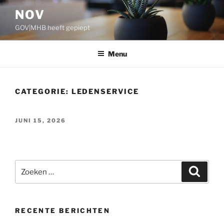
Ga
NOV
naar
GOV|MHB heeft gepiept
de
inhoud
Menu
CATEGORIE:
LEDENSERVICE
GEPLAATST
JUNI 15, 2026
OP
Zoeken
Zoeke
naar:
RECENTE BERICHTEN