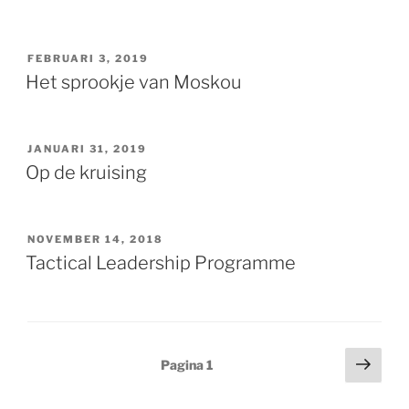
GEPLAATST
FEBRUARI 3, 2019
OP
Het sprookje van Moskou
GEPLAATST
JANUARI 31, 2019
OP
Op de kruising
GEPLAATST
NOVEMBER 14, 2018
OP
Tactical Leadership Programme
Berichten
Volg
Pagina
1
pagi
paginering