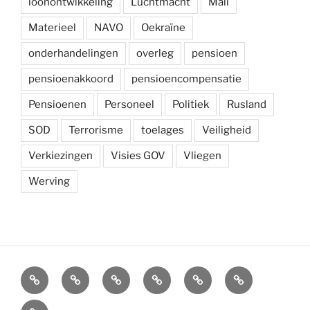
loonontwikkeling
Luchtmacht
Mali
Materieel
NAVO
Oekraïne
onderhandelingen
overleg
pensioen
pensioenakkoord
pensioencompensatie
Pensioenen
Personeel
Politiek
Rusland
SOD
Terrorisme
toelages
Veiligheid
Verkiezingen
Visies GOV
Vliegen
Werving
Arbeidsvoorwaarden
Carré
Onze
Ledenvoordelen
Afdelingen
Symposium
krijgsmacht
Carré