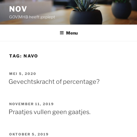
Ga
NOV
naar
GOV|MHB heeft gepiept
de
inhoud
Menu
TAG:
NAVO
GEPLAATST
MEI 5, 2020
OP
Gevechtskracht of percentage?
GEPLAATST
NOVEMBER 11, 2019
OP
Praatjes vullen geen gaatjes.
GEPLAATST
OKTOBER 5, 2019