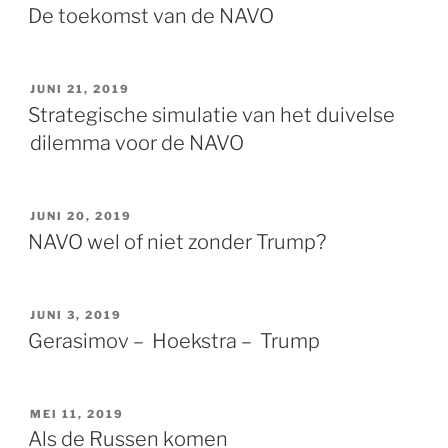
OP
De toekomst van de NAVO
GEPLAATST
JUNI 21, 2019
OP
Strategische simulatie van het duivelse
dilemma voor de NAVO
GEPLAATST
JUNI 20, 2019
OP
NAVO wel of niet zonder Trump?
GEPLAATST
JUNI 3, 2019
OP
Gerasimov – Hoekstra – Trump
GEPLAATST
MEI 11, 2019
OP
Als de Russen komen