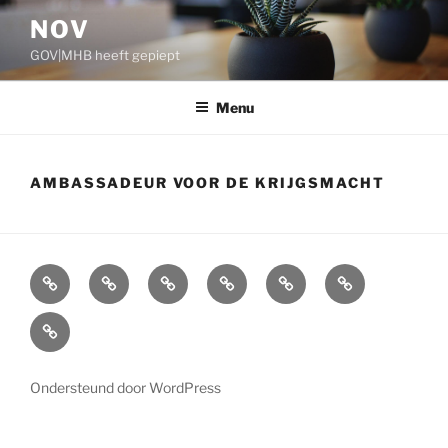
Ga
NOV
naar
GOV|MHB heeft gepiept
de
inhoud
Menu
AMBASSADEUR VOOR DE KRIJGSMACHT
Arbeidsvoorwaarden
Carré
Onze
Ledenvoordelen
Afdelingen
Symposium
krijgsmacht
Carré
Overzicht
Ondersteund door WordPress