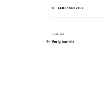
CATEGORIEËN
LEDENSERVICE
Bericht
VORIGE
Vorig
navigatie
bericht
Vorig bericht