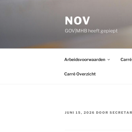
Ga
naar
NOV
de
inhoud
GOV|MHB heeft gepiept
Arbeidsvoorwaarden
Carré
Carré Overzicht
GEPLAATST
JUNI 15, 2026
DOOR
SECRETAR
OP