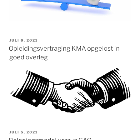
GEPLAATST
JULI 6, 2021
OP
Opleidingsvertraging KMA opgelost in
goed overleg
GEPLAATST
JULI 5, 2021
OP