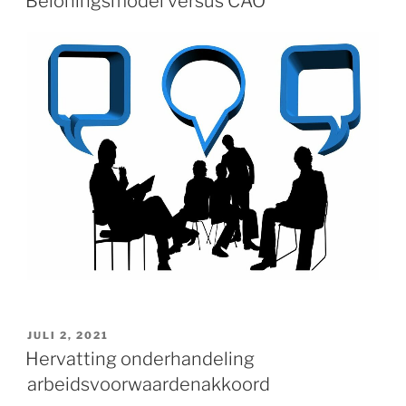
Beloningsmodel versus CAO
GEPLAATST
JULI 2, 2021
OP
Hervatting onderhandeling
arbeidsvoorwaardenakkoord