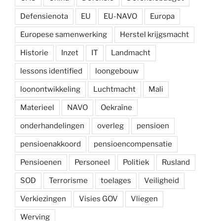
Defensienota
EU
EU-NAVO
Europa
Europese samenwerking
Herstel krijgsmacht
Historie
Inzet
IT
Landmacht
lessons identified
loongebouw
loonontwikkeling
Luchtmacht
Mali
Materieel
NAVO
Oekraïne
onderhandelingen
overleg
pensioen
pensioenakkoord
pensioencompensatie
Pensioenen
Personeel
Politiek
Rusland
SOD
Terrorisme
toelages
Veiligheid
Verkiezingen
Visies GOV
Vliegen
Werving