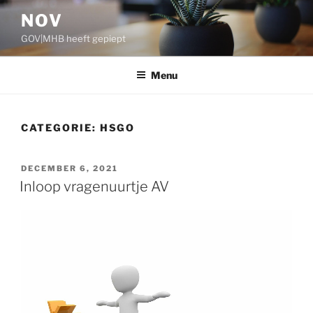
Ga
NOV
naar
GOV|MHB heeft gepiept
de
inhoud
Menu
CATEGORIE:
HSGO
GEPLAATST
DECEMBER 6, 2021
OP
Inloop vragenuurtje AV