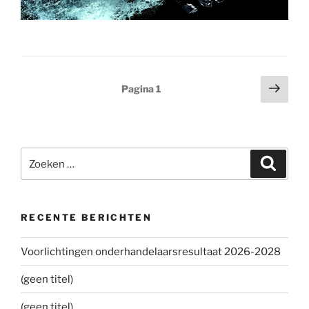
Berichten
Volg
Pagina
1
pagi
paginering
Zoeken
Zoeke
naar:
RECENTE BERICHTEN
Voorlichtingen onderhandelaarsresultaat 2026-2028
(geen titel)
(geen titel)