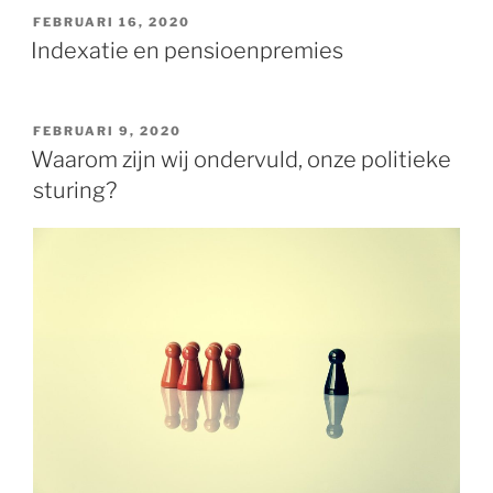
GEPLAATST
FEBRUARI 16, 2020
OP
Indexatie en pensioenpremies
GEPLAATST
FEBRUARI 9, 2020
OP
Waarom zijn wij ondervuld, onze politieke
sturing?