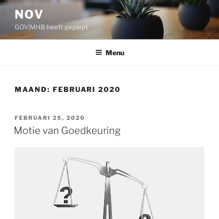
Ga
NOV
naar
GOV|MHB heeft gepiept
de
inhoud
Menu
MAAND:
FEBRUARI 2020
GEPLAATST
FEBRUARI 25, 2020
OP
Motie van Goedkeuring