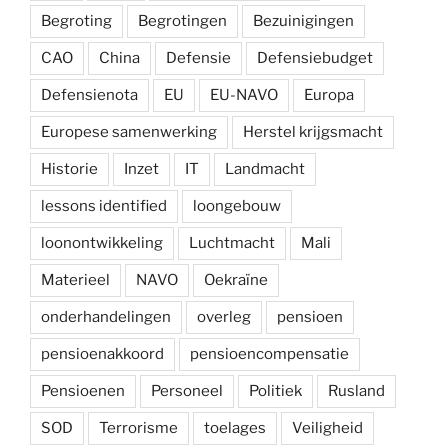
Begroting
Begrotingen
Bezuinigingen
CAO
China
Defensie
Defensiebudget
Defensienota
EU
EU-NAVO
Europa
Europese samenwerking
Herstel krijgsmacht
Historie
Inzet
IT
Landmacht
lessons identified
loongebouw
loonontwikkeling
Luchtmacht
Mali
Materieel
NAVO
Oekraïne
onderhandelingen
overleg
pensioen
pensioenakkoord
pensioencompensatie
Pensioenen
Personeel
Politiek
Rusland
SOD
Terrorisme
toelages
Veiligheid