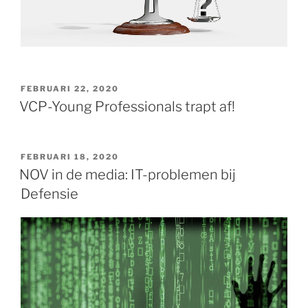
GEPLAATST
FEBRUARI 22, 2020
OP
VCP-Young Professionals trapt af!
GEPLAATST
FEBRUARI 18, 2020
OP
NOV in de media: IT-problemen bij
Defensie