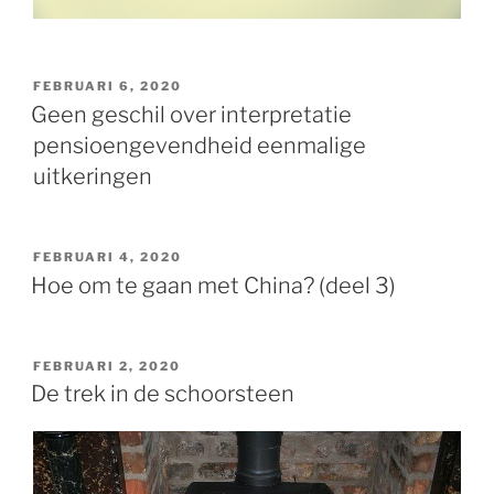
GEPLAATST
FEBRUARI 6, 2020
OP
Geen geschil over interpretatie
pensioengevendheid eenmalige
uitkeringen
GEPLAATST
FEBRUARI 4, 2020
OP
Hoe om te gaan met China? (deel 3)
GEPLAATST
FEBRUARI 2, 2020
OP
De trek in de schoorsteen