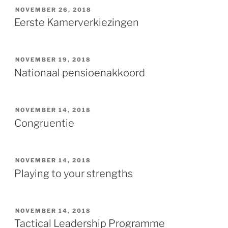
GEPLAATST
NOVEMBER 26, 2018
OP
Eerste Kamerverkiezingen
GEPLAATST
NOVEMBER 19, 2018
OP
Nationaal pensioenakkoord
GEPLAATST
NOVEMBER 14, 2018
OP
Congruentie
GEPLAATST
NOVEMBER 14, 2018
OP
Playing to your strengths
GEPLAATST
NOVEMBER 14, 2018
OP
Tactical Leadership Programme