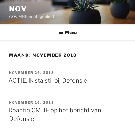
Ga
NOV
naar
GOV|MHB heeft gepiept
de
inhoud
Menu
MAAND:
NOVEMBER 2018
GEPLAATST
NOVEMBER 29, 2018
OP
ACTIE: Ik sta stil bij Defensie
GEPLAATST
NOVEMBER 26, 2018
OP
Reactie CMHF op het bericht van
Defensie