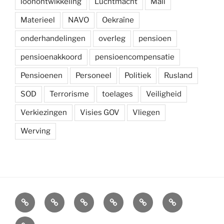
loonontwikkeling
Luchtmacht
Mali
Materieel
NAVO
Oekraïne
onderhandelingen
overleg
pensioen
pensioenakkoord
pensioencompensatie
Pensioenen
Personeel
Politiek
Rusland
SOD
Terrorisme
toelages
Veiligheid
Verkiezingen
Visies GOV
Vliegen
Werving
Arbeidsvoorwaarden
Carré
Onze
Ledenvoordelen
Afdelingen
Symposium
krijgsmacht
Carré