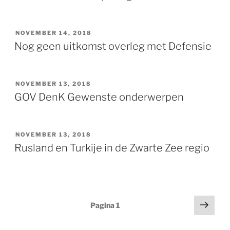
GEPLAATST
NOVEMBER 14, 2018
OP
Nog geen uitkomst overleg met Defensie
GEPLAATST
NOVEMBER 13, 2018
OP
GOV DenK Gewenste onderwerpen
GEPLAATST
NOVEMBER 13, 2018
OP
Rusland en Turkije in de Zwarte Zee regio
Berichten
Volg
Pagina
1
pagi
paginering