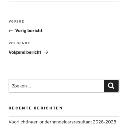
Bericht
VORIGE
Vorig
navigatie
bericht
Vorig bericht
VOLGENDE
Volgend
bericht
Volgend bericht
Zoeken
Zoeke
naar:
RECENTE BERICHTEN
Voorlichtingen onderhandelaarsresultaat 2026-2028