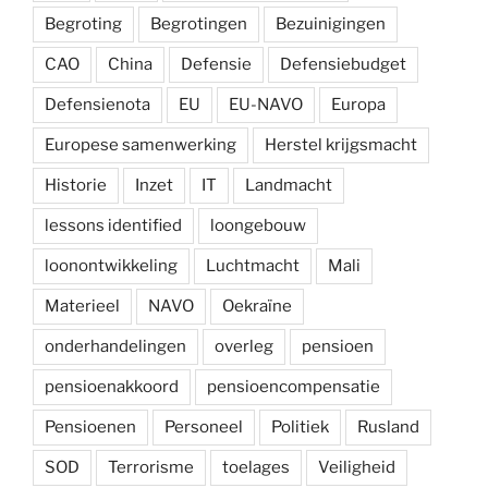
Begroting
Begrotingen
Bezuinigingen
CAO
China
Defensie
Defensiebudget
Defensienota
EU
EU-NAVO
Europa
Europese samenwerking
Herstel krijgsmacht
Historie
Inzet
IT
Landmacht
lessons identified
loongebouw
loonontwikkeling
Luchtmacht
Mali
Materieel
NAVO
Oekraïne
onderhandelingen
overleg
pensioen
pensioenakkoord
pensioencompensatie
Pensioenen
Personeel
Politiek
Rusland
SOD
Terrorisme
toelages
Veiligheid