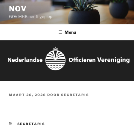
Ga
NOV
naar
GOV|MHB heeft gepiept
de
inhoud
Menu
GEPLAATST
MAART 26, 2026
DOOR
SECRETARIS
OP
CATEGORIEËN
SECRETARIS