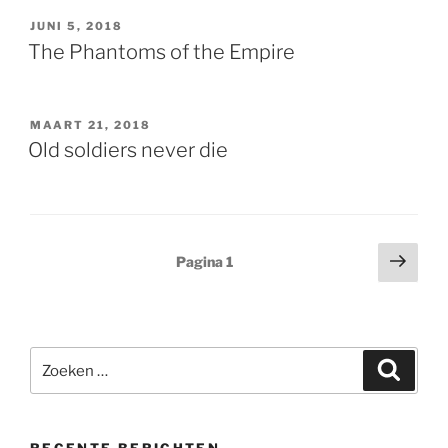
GEPLAATST
JUNI 5, 2018
OP
The Phantoms of the Empire
GEPLAATST
MAART 21, 2018
OP
Old soldiers never die
Berichten
Volg
Pagina
1
pagi
paginering
Zoeken
Zoeke
naar: