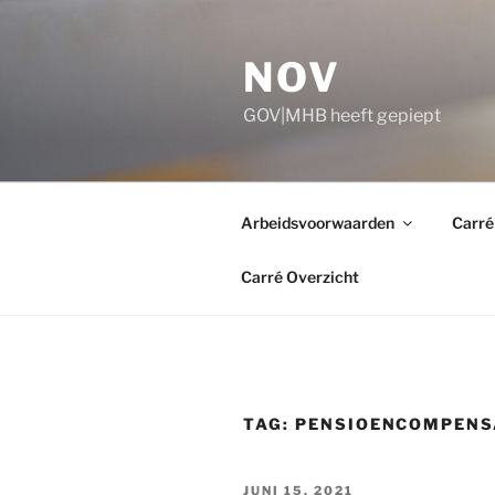
Ga
naar
NOV
de
inhoud
GOV|MHB heeft gepiept
Arbeidsvoorwaarden
Carré
Carré Overzicht
TAG:
PENSIOENCOMPENS
GEPLAATST
JUNI 15, 2021