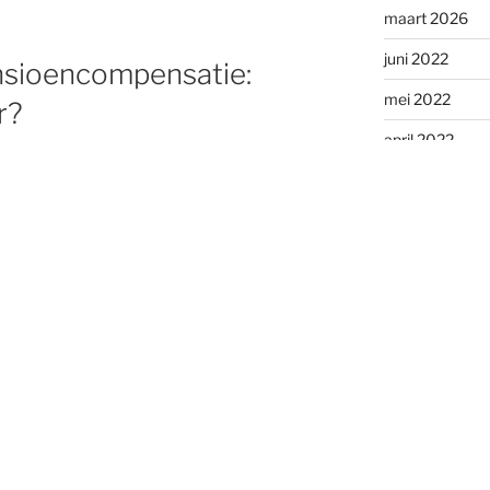
maart 2026
juni 2022
nsioencompensatie:
mei 2022
r?
april 2022
maart 2022
februari 2022
december 202
november 202
oktober 2021
september 20
juli 2021
juni 2021