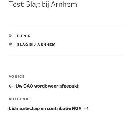
OP
Test: Slag bij Arnhem
CATEGORIEËN
D EN K
TAGS
SLAG BIJ ARNHEM
Bericht
VORIGE
Vorig
navigatie
bericht
Uw CAO wordt weer afgepakt
VOLGENDE
Volgend
bericht
Lidmaatschap en contributie NOV