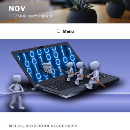
Ga
NOV
naar
GOV|MHB heeft gepiept
de
inhoud
Menu
GEPLAATST
MEI 18, 2012
DOOR
SECRETARIS