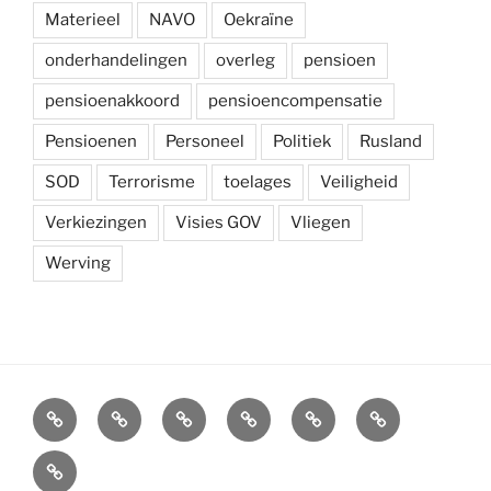
Materieel
NAVO
Oekraïne
onderhandelingen
overleg
pensioen
pensioenakkoord
pensioencompensatie
Pensioenen
Personeel
Politiek
Rusland
SOD
Terrorisme
toelages
Veiligheid
Verkiezingen
Visies GOV
Vliegen
Werving
Arbeidsvoorwaarden
Carré
Onze
Ledenvoordelen
Afdelingen
Symposium
krijgsmacht
Carré