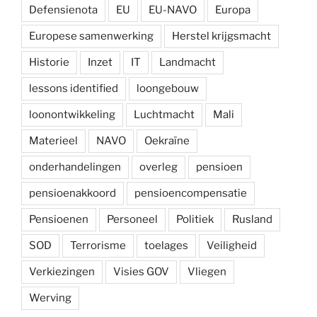
Defensienota
EU
EU-NAVO
Europa
Europese samenwerking
Herstel krijgsmacht
Historie
Inzet
IT
Landmacht
lessons identified
loongebouw
loonontwikkeling
Luchtmacht
Mali
Materieel
NAVO
Oekraïne
onderhandelingen
overleg
pensioen
pensioenakkoord
pensioencompensatie
Pensioenen
Personeel
Politiek
Rusland
SOD
Terrorisme
toelages
Veiligheid
Verkiezingen
Visies GOV
Vliegen
Werving