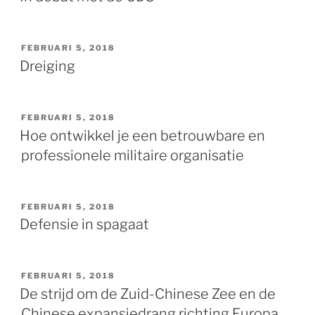
GEPLAATST
FEBRUARI 5, 2018
OP
Dreiging
GEPLAATST
FEBRUARI 5, 2018
OP
Hoe ontwikkel je een betrouwbare en
professionele militaire organisatie
GEPLAATST
FEBRUARI 5, 2018
OP
Defensie in spagaat
GEPLAATST
FEBRUARI 5, 2018
OP
De strijd om de Zuid-Chinese Zee en de
Chinese expansiedrang richting Europa