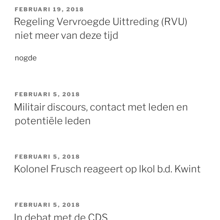
GEPLAATST
FEBRUARI 19, 2018
OP
Regeling Vervroegde Uittreding (RVU)
niet meer van deze tijd
nogde
GEPLAATST
FEBRUARI 5, 2018
OP
Militair discours, contact met leden en
potentiële leden
GEPLAATST
FEBRUARI 5, 2018
OP
Kolonel Frusch reageert op lkol b.d. Kwint
GEPLAATST
FEBRUARI 5, 2018
OP
In debat met de CDS