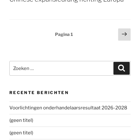
Berichten
Volg
Pagina
1
pagi
paginering
Zoeken
Zoeke
naar:
RECENTE BERICHTEN
Voorlichtingen onderhandelaarsresultaat 2026-2028
(geen titel)
(geen titel)