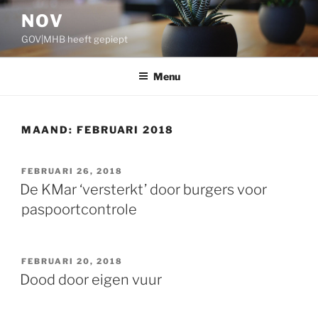
Ga
NOV
naar
GOV|MHB heeft gepiept
de
inhoud
Menu
MAAND:
FEBRUARI 2018
GEPLAATST
FEBRUARI 26, 2018
OP
De KMar ‘versterkt’ door burgers voor
paspoortcontrole
GEPLAATST
FEBRUARI 20, 2018
OP
Dood door eigen vuur