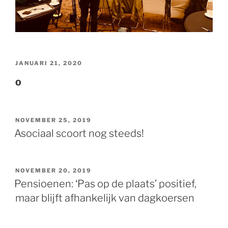
GEPLAATST
JANUARI 21, 2020
OP
O
GEPLAATST
NOVEMBER 25, 2019
OP
Asociaal scoort nog steeds!
GEPLAATST
NOVEMBER 20, 2019
OP
Pensioenen: ‘Pas op de plaats’ positief,
maar blijft afhankelijk van dagkoersen