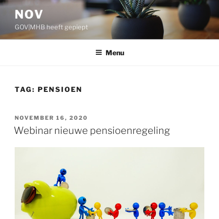
Ga
NOV
naar
GOV|MHB heeft gepiept
de
inhoud
Menu
TAG:
PENSIOEN
GEPLAATST
NOVEMBER 16, 2020
OP
Webinar nieuwe pensioenregeling