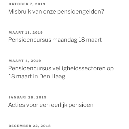
GEPLAATST
OKTOBER 7, 2019
OP
Misbruik van onze pensioengelden?
GEPLAATST
MAART 11, 2019
OP
Pensioencursus maandag 18 maart
GEPLAATST
MAART 4, 2019
OP
Pensioencursus veiligheidssectoren op
18 maart in Den Haag
GEPLAATST
JANUARI 28, 2019
OP
Acties voor een eerlijk pensioen
GEPLAATST
DECEMBER 22, 2018