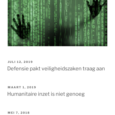
GEPLAATST
JULI 12, 2019
OP
Defensie pakt veiligheidszaken traag aan
GEPLAATST
MAART 1, 2019
OP
Humanitaire inzet is niet genoeg
GEPLAATST
MEI 7, 2018