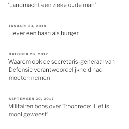
OP
’Landmacht een zieke oude man’
GEPLAATST
JANUARI 23, 2018
OP
Liever een baan als burger
GEPLAATST
OKTOBER 26, 2017
OP
Waarom ook de secretaris-generaal van
Defensie verantwoordelijkheid had
moeten nemen
GEPLAATST
SEPTEMBER 20, 2017
OP
Militairen boos over Troonrede: ‘Het is
mooi geweest’