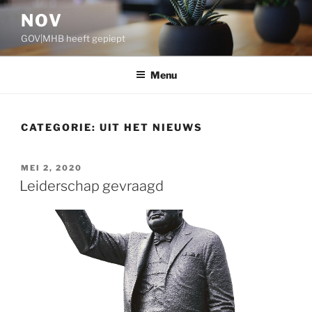
Ga
NOV
naar
GOV|MHB heeft gepiept
de
inhoud
Menu
CATEGORIE:
UIT HET NIEUWS
GEPLAATST
MEI 2, 2020
OP
Leiderschap gevraagd