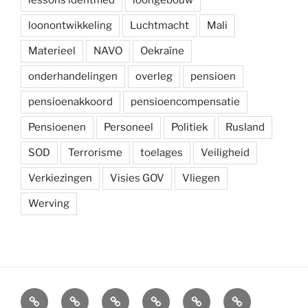
loonontwikkeling
Luchtmacht
Mali
Materieel
NAVO
Oekraïne
onderhandelingen
overleg
pensioen
pensioenakkoord
pensioencompensatie
Pensioenen
Personeel
Politiek
Rusland
SOD
Terrorisme
toelages
Veiligheid
Verkiezingen
Visies GOV
Vliegen
Werving
Arbeidsvoorwaarden
Carré
Onze
Ledenvoordelen
Afdelingen
Symposium