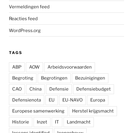
Vermeldingen feed
Reacties feed
WordPress.org
TAGS
ABP
AOW
Arbeidsvoorwaarden
Begroting
Begrotingen
Bezuinigingen
CAO
China
Defensie
Defensiebudget
Defensienota
EU
EU-NAVO
Europa
Europese samenwerking
Herstel krijgsmacht
Historie
Inzet
IT
Landmacht
lessons identified
loongebouw