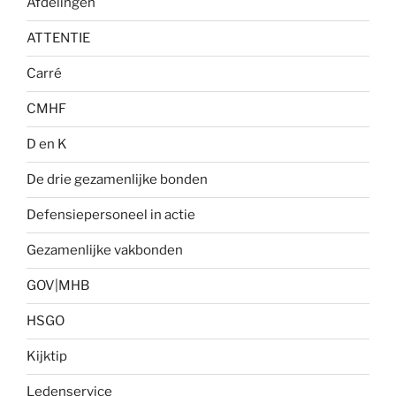
Afdelingen
ATTENTIE
Carré
CMHF
D en K
De drie gezamenlijke bonden
Defensiepersoneel in actie
Gezamenlijke vakbonden
GOV|MHB
HSGO
Kijktip
Ledenservice