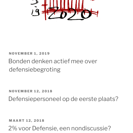
GEPLAATST
NOVEMBER 1, 2019
OP
Bonden denken actief mee over
defensiebegroting
GEPLAATST
NOVEMBER 12, 2018
OP
Defensiepersoneel op de eerste plaats?
GEPLAATST
MAART 12, 2018
OP
2% voor Defensie, een nondiscussie?