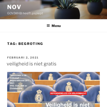
Ga
NOV
naar
GOV|MHB heeft gepiept
de
inhoud
Menu
TAG:
BEGROTING
GEPLAATST
FEBRUARI 2, 2021
OP
veiligheid is niet gratis