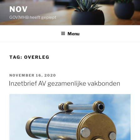
Ga
NOV
naar
GOV|MHB heeft gepiept
de
inhoud
Menu
TAG:
OVERLEG
GEPLAATST
NOVEMBER 16, 2020
OP
Inzetbrief AV gezamenlijke vakbonden