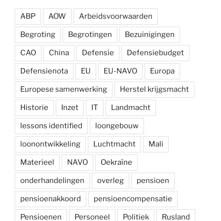
ABP
AOW
Arbeidsvoorwaarden
Begroting
Begrotingen
Bezuinigingen
CAO
China
Defensie
Defensiebudget
Defensienota
EU
EU-NAVO
Europa
Europese samenwerking
Herstel krijgsmacht
Historie
Inzet
IT
Landmacht
lessons identified
loongebouw
loonontwikkeling
Luchtmacht
Mali
Materieel
NAVO
Oekraïne
onderhandelingen
overleg
pensioen
pensioenakkoord
pensioencompensatie
Pensioenen
Personeel
Politiek
Rusland