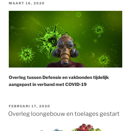
GEPLAATST
MAART 16, 2020
OP
Overleg tussen Defensie en vakbonden tijdelijk
aangepast in verband met COVID-19
GEPLAATST
FEBRUARI 17, 2020
OP
Overleg loongebouw en toelages gestart