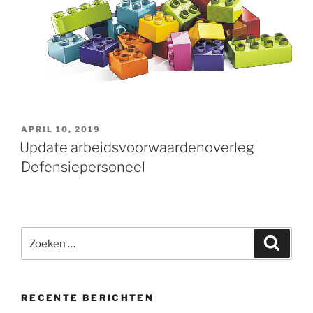
GEPLAATST
APRIL 10, 2019
OP
Update arbeidsvoorwaardenoverleg
Defensiepersoneel
Zoeken
Zoeke
naar:
RECENTE BERICHTEN