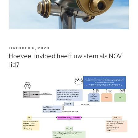
GEPLAATST
OKTOBER 8, 2020
OP
Hoeveel invloed heeft uw stem als NOV
lid?