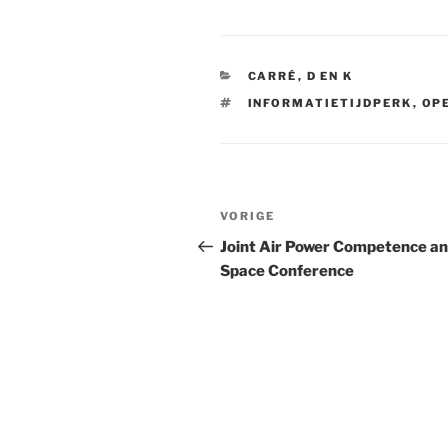
CATEGORIEËN
CARRÉ
,
D EN K
TAGS
INFORMATIETIJDPERK
,
OP
Bericht
VORIGE
Vorig
navigatie
bericht
Joint Air Power Competence a
Space Conference