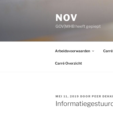
Ga
naar
NOV
de
inhoud
GOV|MHB heeft gepiept
Arbeidsvoorwaarden
Carré
Carré Overzicht
GEPLAATST
MEI 11, 2019
DOOR
PEER DEKK
OP
Informatiegestuur