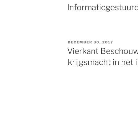
OP
Informatiegestuur
GEPLAATST
DECEMBER 30, 2017
OP
Vierkant Beschouw
krijgsmacht in het 