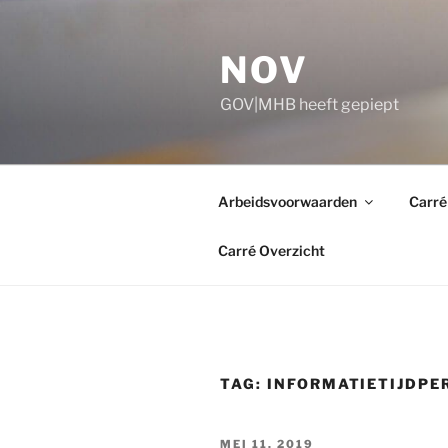
Ga
naar
NOV
de
inhoud
GOV|MHB heeft gepiept
Arbeidsvoorwaarden
Carré
Carré Overzicht
TAG:
INFORMATIETIJDPE
GEPLAATST
MEI 11, 2019