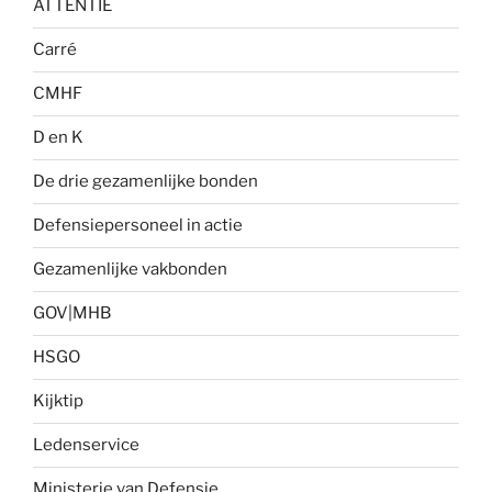
ATTENTIE
Carré
CMHF
D en K
De drie gezamenlijke bonden
Defensiepersoneel in actie
Gezamenlijke vakbonden
GOV|MHB
HSGO
Kijktip
Ledenservice
Ministerie van Defensie