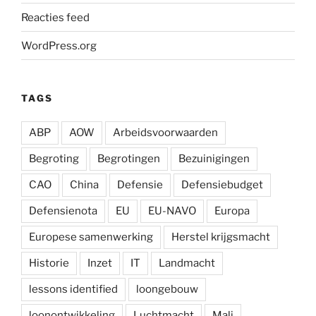
Reacties feed
WordPress.org
TAGS
ABP
AOW
Arbeidsvoorwaarden
Begroting
Begrotingen
Bezuinigingen
CAO
China
Defensie
Defensiebudget
Defensienota
EU
EU-NAVO
Europa
Europese samenwerking
Herstel krijgsmacht
Historie
Inzet
IT
Landmacht
lessons identified
loongebouw
loonontwikkeling
Luchtmacht
Mali