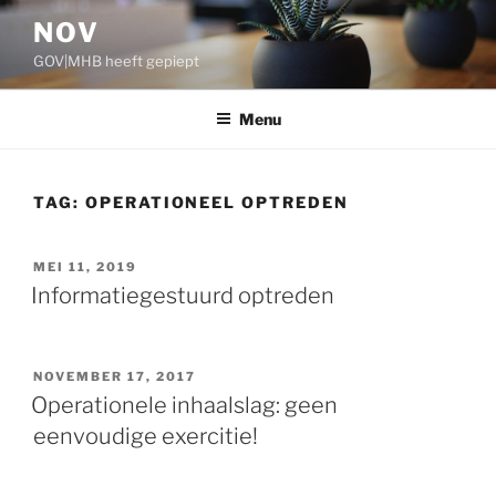
Ga
NOV
naar
GOV|MHB heeft gepiept
de
inhoud
Menu
TAG:
OPERATIONEEL OPTREDEN
GEPLAATST
MEI 11, 2019
OP
Informatiegestuurd optreden
GEPLAATST
NOVEMBER 17, 2017
OP
Operationele inhaalslag: geen
eenvoudige exercitie!