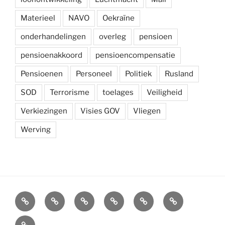
Materieel
NAVO
Oekraïne
onderhandelingen
overleg
pensioen
pensioenakkoord
pensioencompensatie
Pensioenen
Personeel
Politiek
Rusland
SOD
Terrorisme
toelages
Veiligheid
Verkiezingen
Visies GOV
Vliegen
Werving
Arbeidsvoorwaarden
Carré
Onze
Ledenvoordelen
Afdelingen
Symposium
krijgsmacht
Carré