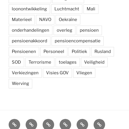
loonontwikkeling
Luchtmacht
Mali
Materieel
NAVO
Oekraïne
onderhandelingen
overleg
pensioen
pensioenakkoord
pensioencompensatie
Pensioenen
Personeel
Politiek
Rusland
SOD
Terrorisme
toelages
Veiligheid
Verkiezingen
Visies GOV
Vliegen
Werving
Arbeidsvoorwaarden
Carré
Onze
Ledenvoordelen
Afdelingen
Symposium