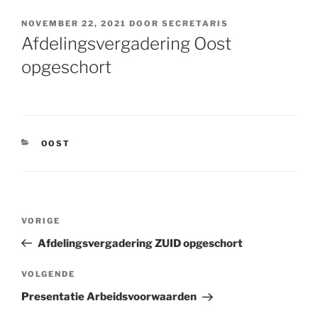
GEPLAATST
NOVEMBER 22, 2021
DOOR
SECRETARIS
OP
Afdelingsvergadering Oost
opgeschort
CATEGORIEËN
OOST
Bericht
VORIGE
Vorig
navigatie
bericht
Afdelingsvergadering ZUID opgeschort
VOLGENDE
Volgend
bericht
Presentatie Arbeidsvoorwaarden