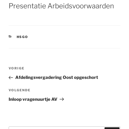
OP
Presentatie Arbeidsvoorwaarden
CATEGORIEËN
HSGO
Bericht
VORIGE
Vorig
navigatie
bericht
Afdelingsvergadering Oost opgeschort
VOLGENDE
Volgend
bericht
Inloop vragenuurtje AV