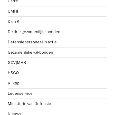
Carré
CMHF
D en K
De drie gezamenlijke bonden
Defensiepersoneel in actie
Gezamenlijke vakbonden
GOV|MHB
HSGO
Kijktip
Ledenservice
Ministerie van Defensie
Nieuws