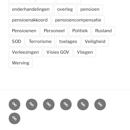
onderhandelingen
overleg
pensioen
pensioenakkoord
pensioencompensatie
Pensioenen
Personeel
Politiek
Rusland
SOD
Terrorisme
toelages
Veiligheid
Verkiezingen
Visies GOV
Vliegen
Werving
Arbeidsvoorwaarden
Carré
Onze
Ledenvoordelen
Afdelingen
Symposium
krijgsmacht
Carré
Overzicht