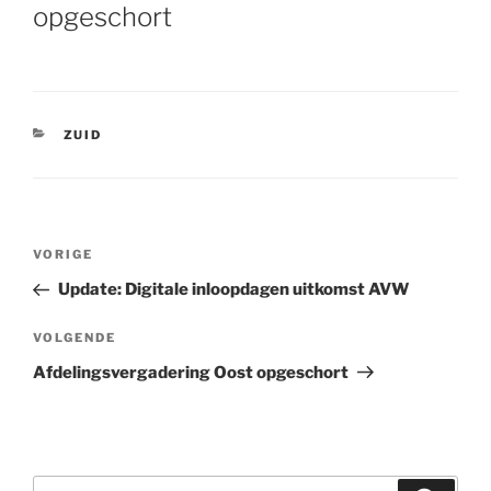
opgeschort
CATEGORIEËN
ZUID
Bericht
VORIGE
Vorig
navigatie
bericht
Update: Digitale inloopdagen uitkomst AVW
VOLGENDE
Volgend
bericht
Afdelingsvergadering Oost opgeschort
Zoeken