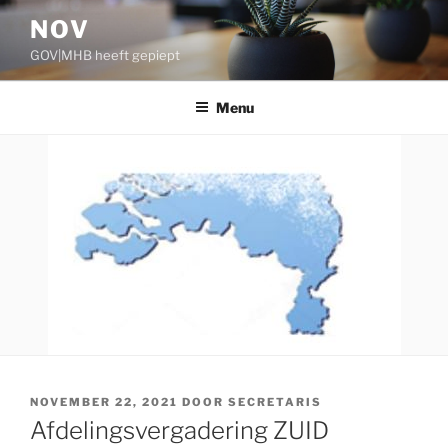
Ga
NOV
naar
GOV|MHB heeft gepiept
de
inhoud
Menu
GEPLAATST
NOVEMBER 22, 2021
DOOR
SECRETARIS
OP
Afdelingsvergadering ZUID