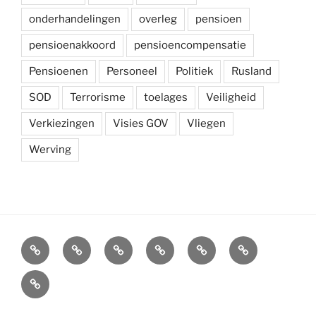
onderhandelingen
overleg
pensioen
pensioenakkoord
pensioencompensatie
Pensioenen
Personeel
Politiek
Rusland
SOD
Terrorisme
toelages
Veiligheid
Verkiezingen
Visies GOV
Vliegen
Werving
Arbeidsvoorwaarden
Carré
Onze
Ledenvoordelen
Afdelingen
Symposium
krijgsmacht
Carré
Overzicht