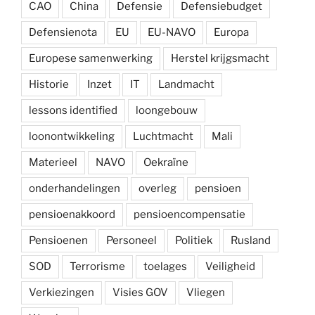
CAO
China
Defensie
Defensiebudget
Defensienota
EU
EU-NAVO
Europa
Europese samenwerking
Herstel krijgsmacht
Historie
Inzet
IT
Landmacht
lessons identified
loongebouw
loonontwikkeling
Luchtmacht
Mali
Materieel
NAVO
Oekraïne
onderhandelingen
overleg
pensioen
pensioenakkoord
pensioencompensatie
Pensioenen
Personeel
Politiek
Rusland
SOD
Terrorisme
toelages
Veiligheid
Verkiezingen
Visies GOV
Vliegen