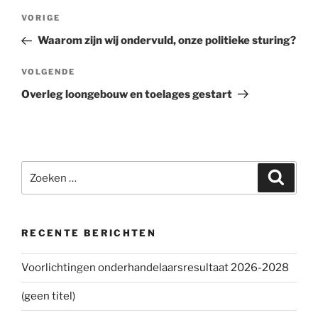
Bericht
VORIGE
Vorig
navigatie
bericht
Waarom zijn wij ondervuld, onze politieke sturing?
VOLGENDE
Volgend
bericht
Overleg loongebouw en toelages gestart
Zoeken
Zoeke
naar:
RECENTE BERICHTEN
Voorlichtingen onderhandelaarsresultaat 2026-2028
(geen titel)