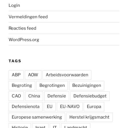
Login
Vermeldingen feed
Reacties feed
WordPress.org
TAGS
ABP
AOW
Arbeidsvoorwaarden
Begroting
Begrotingen
Bezuinigingen
CAO
China
Defensie
Defensiebudget
Defensienota
EU
EU-NAVO
Europa
Europese samenwerking
Herstel krijgsmacht
Historie
Inzet
IT
Landmacht