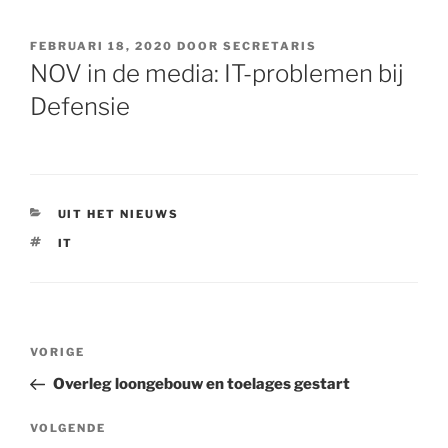
GEPLAATST
FEBRUARI 18, 2020
DOOR
SECRETARIS
OP
NOV in de media: IT-problemen bij
Defensie
CATEGORIEËN
UIT HET NIEUWS
TAGS
IT
Bericht
VORIGE
Vorig
navigatie
bericht
Overleg loongebouw en toelages gestart
VOLGENDE
Volgend