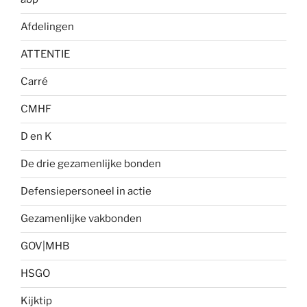
Afdelingen
ATTENTIE
Carré
CMHF
D en K
De drie gezamenlijke bonden
Defensiepersoneel in actie
Gezamenlijke vakbonden
GOV|MHB
HSGO
Kijktip