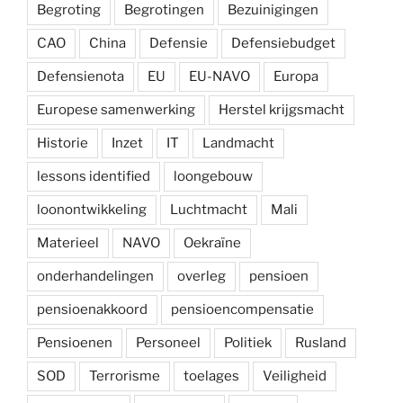
Begroting
Begrotingen
Bezuinigingen
CAO
China
Defensie
Defensiebudget
Defensienota
EU
EU-NAVO
Europa
Europese samenwerking
Herstel krijgsmacht
Historie
Inzet
IT
Landmacht
lessons identified
loongebouw
loonontwikkeling
Luchtmacht
Mali
Materieel
NAVO
Oekraïne
onderhandelingen
overleg
pensioen
pensioenakkoord
pensioencompensatie
Pensioenen
Personeel
Politiek
Rusland
SOD
Terrorisme
toelages
Veiligheid