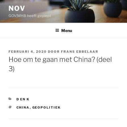
Ga
NOV
naar
GOV|MHB heeft gepiept
de
inhoud
Menu
GEPLAATST
FEBRUARI 4, 2020
DOOR
FRANS EBBELAAR
OP
Hoe om te gaan met China? (deel
3)
CATEGORIEËN
D EN K
TAGS
CHINA
,
GEOPOLITIEK