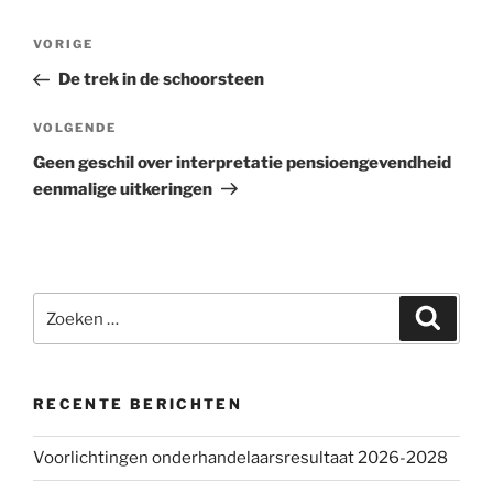
Bericht
VORIGE
Vorig
navigatie
bericht
De trek in de schoorsteen
VOLGENDE
Volgend
bericht
Geen geschil over interpretatie pensioengevendheid
eenmalige uitkeringen
Zoeken
Zoeke
naar:
RECENTE BERICHTEN
Voorlichtingen onderhandelaarsresultaat 2026-2028