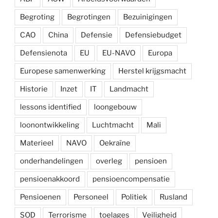
Begroting
Begrotingen
Bezuinigingen
CAO
China
Defensie
Defensiebudget
Defensienota
EU
EU-NAVO
Europa
Europese samenwerking
Herstel krijgsmacht
Historie
Inzet
IT
Landmacht
lessons identified
loongebouw
loonontwikkeling
Luchtmacht
Mali
Materieel
NAVO
Oekraïne
onderhandelingen
overleg
pensioen
pensioenakkoord
pensioencompensatie
Pensioenen
Personeel
Politiek
Rusland
SOD
Terrorisme
toelages
Veiligheid