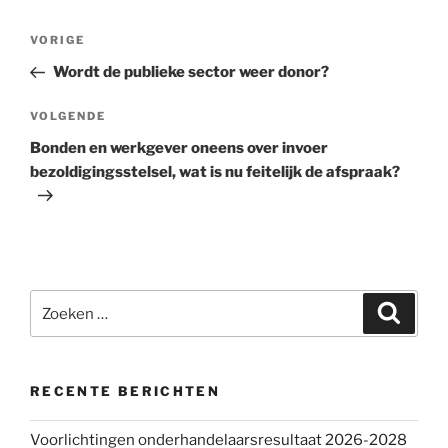
Bericht
VORIGE
Vorig
navigatie
bericht
Wordt de publieke sector weer donor?
VOLGENDE
Volgend
bericht
Bonden en werkgever oneens over invoer
bezoldigingsstelsel, wat is nu feitelijk de afspraak?
Zoeken
Zoeke
naar:
RECENTE BERICHTEN
Voorlichtingen onderhandelaarsresultaat 2026-2028