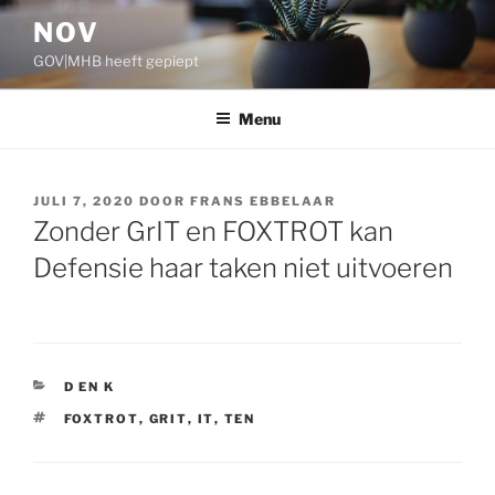
Ga
NOV
naar
GOV|MHB heeft gepiept
de
inhoud
Menu
GEPLAATST
JULI 7, 2020
DOOR
FRANS EBBELAAR
OP
Zonder GrIT en FOXTROT kan
Defensie haar taken niet uitvoeren
CATEGORIEËN
D EN K
TAGS
FOXTROT
,
GRIT
,
IT
,
TEN