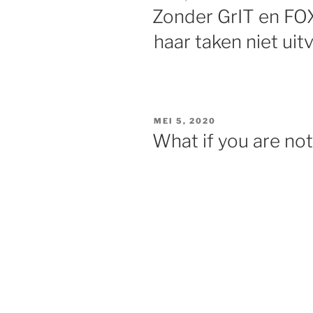
OP
Zonder GrIT en FO
haar taken niet uit
GEPLAATST
MEI 5, 2020
OP
What if you are no