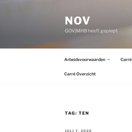
Ga
naar
NOV
de
inhoud
GOV|MHB heeft gepiept
Arbeidsvoorwaarden
Carré
Carré Overzicht
TAG:
TEN
GEPLAATST
JULI 7, 2020