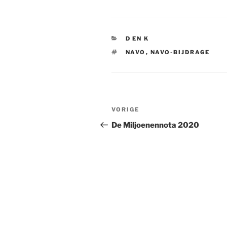
CATEGORIEËN
D EN K
TAGS
NAVO
,
NAVO-BIJDRAGE
Bericht
VORIGE
Vorig
navigatie
bericht
De Miljoenennota 2020