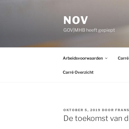
Ga
naar
NOV
de
inhoud
GOV|MHB heeft gepiept
Arbeidsvoorwaarden
Carré
Carré Overzicht
GEPLAATST
OKTOBER 5, 2019
DOOR
FRANS
OP
De toekomst van 