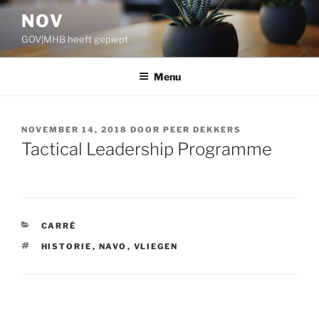
Ga
NOV
naar
GOV|MHB heeft gepiept
de
inhoud
Menu
GEPLAATST
NOVEMBER 14, 2018
DOOR
PEER DEKKERS
OP
Tactical Leadership Programme
CATEGORIEËN
CARRÉ
TAGS
HISTORIE
,
NAVO
,
VLIEGEN
Bericht