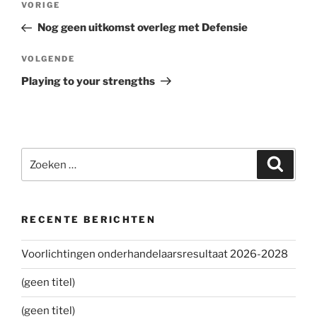
VORIGE
Vorig
navigatie
bericht
Nog geen uitkomst overleg met Defensie
VOLGENDE
Volgend
bericht
Playing to your strengths
Zoeken
Zoeke
naar:
RECENTE BERICHTEN
Voorlichtingen onderhandelaarsresultaat 2026-2028
(geen titel)
(geen titel)