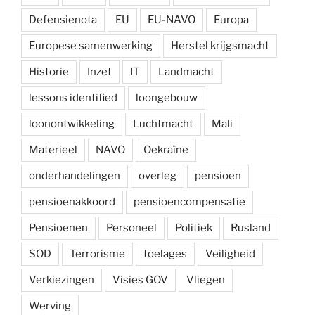
Defensienota
EU
EU-NAVO
Europa
Europese samenwerking
Herstel krijgsmacht
Historie
Inzet
IT
Landmacht
lessons identified
loongebouw
loonontwikkeling
Luchtmacht
Mali
Materieel
NAVO
Oekraïne
onderhandelingen
overleg
pensioen
pensioenakkoord
pensioencompensatie
Pensioenen
Personeel
Politiek
Rusland
SOD
Terrorisme
toelages
Veiligheid
Verkiezingen
Visies GOV
Vliegen
Werving