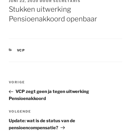
GEPLAATST
JUNI 22, 2020
DOOR
SECRETARIS
OP
Stukken uitwerking
Pensioenakkoord openbaar
CATEGORIEËN
VCP
Bericht
VORIGE
Vorig
navigatie
bericht
VCP zegt geen ja tegen uitwerking
Pensioenakkoord
VOLGENDE
Volgend
bericht
Update: wat is de status van de
pensioencompensatie?