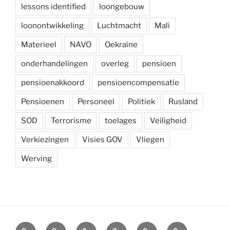
lessons identified
loongebouw
loonontwikkeling
Luchtmacht
Mali
Materieel
NAVO
Oekraïne
onderhandelingen
overleg
pensioen
pensioenakkoord
pensioencompensatie
Pensioenen
Personeel
Politiek
Rusland
SOD
Terrorisme
toelages
Veiligheid
Verkiezingen
Visies GOV
Vliegen
Werving
Arbeidsvoorwaarden
Carré
Onze
Ledenvoordelen
Afdelingen
Symposium