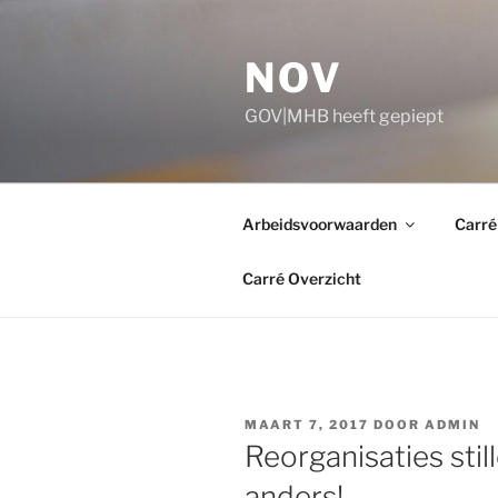
Ga
naar
NOV
de
inhoud
GOV|MHB heeft gepiept
Arbeidsvoorwaarden
Carré
Carré Overzicht
GEPLAATST
MAART 7, 2017
DOOR
ADMIN
OP
Reorganisaties stil
anders!