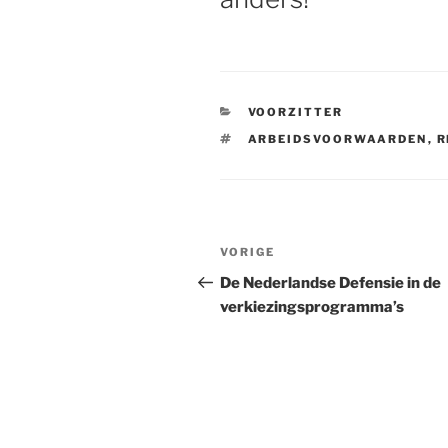
CATEGORIEËN
VOORZITTER
TAGS
ARBEIDSVOORWAARDEN
,
R
Bericht
VORIGE
Vorig
navigatie
bericht
De Nederlandse Defensie in de
verkiezingsprogramma’s