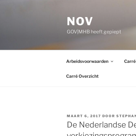
Ga
naar
NOV
de
inhoud
GOV|MHB heeft gepiept
Arbeidsvoorwaarden
Carré
Carré Overzicht
GEPLAATST
MAART 6, 2017
DOOR
STEPHA
OP
De Nederlandse De
verkiezingsprogra