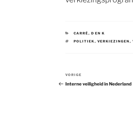
CATEGORIEËN
CARRÉ
,
D EN K
TAGS
POLITIEK
,
VERKIEZINGEN
,
Bericht
VORIGE
Vorig
navigatie
bericht
Interne veiligheid in Nederland