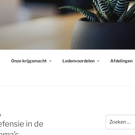
Onze krijgsmacht
Ledenvoordelen
Afdelingen
N
Zoeken
fensie in de
naar:
mma’s