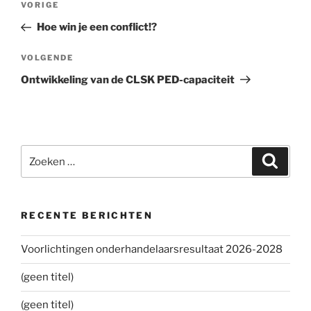
VORIGE
Vorig
navigatie
bericht
Hoe win je een conflict!?
VOLGENDE
Volgend
bericht
Ontwikkeling van de CLSK PED-capaciteit
Zoeken
Zoeke
naar:
RECENTE BERICHTEN
Voorlichtingen onderhandelaarsresultaat 2026-2028
(geen titel)
(geen titel)