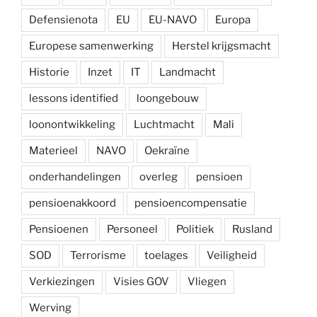
Defensienota
EU
EU-NAVO
Europa
Europese samenwerking
Herstel krijgsmacht
Historie
Inzet
IT
Landmacht
lessons identified
loongebouw
loonontwikkeling
Luchtmacht
Mali
Materieel
NAVO
Oekraïne
onderhandelingen
overleg
pensioen
pensioenakkoord
pensioencompensatie
Pensioenen
Personeel
Politiek
Rusland
SOD
Terrorisme
toelages
Veiligheid
Verkiezingen
Visies GOV
Vliegen
Werving