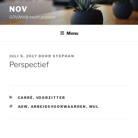
Ga
NOV
naar
GOV|MHB heeft gepiept
de
inhoud
Menu
GEPLAATST
JULI 5, 2017
DOOR
STEPHAN
OP
Perspectief
CATEGORIEËN
CARRÉ
,
VOORZITTER
TAGS
AOW
,
ARBEIDSVOORWAARDEN
,
WUL
Bericht