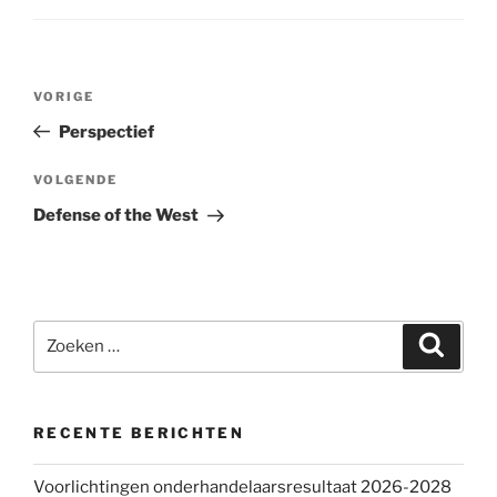
Bericht
VORIGE
Vorig
navigatie
bericht
Perspectief
VOLGENDE
Volgend
bericht
Defense of the West
Zoeken
Zoeke
naar:
RECENTE BERICHTEN
Voorlichtingen onderhandelaarsresultaat 2026-2028