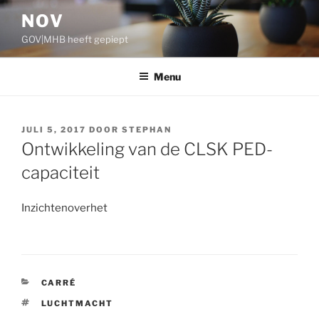
Ga
NOV
naar
GOV|MHB heeft gepiept
de
inhoud
Menu
GEPLAATST
JULI 5, 2017
DOOR
STEPHAN
OP
Ontwikkeling van de CLSK PED-
capaciteit
Inzichtenoverhet
CATEGORIEËN
CARRÉ
TAGS
LUCHTMACHT