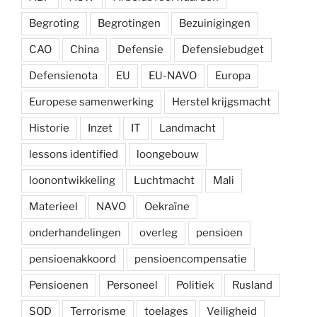
Begroting
Begrotingen
Bezuinigingen
CAO
China
Defensie
Defensiebudget
Defensienota
EU
EU-NAVO
Europa
Europese samenwerking
Herstel krijgsmacht
Historie
Inzet
IT
Landmacht
lessons identified
loongebouw
loonontwikkeling
Luchtmacht
Mali
Materieel
NAVO
Oekraïne
onderhandelingen
overleg
pensioen
pensioenakkoord
pensioencompensatie
Pensioenen
Personeel
Politiek
Rusland
SOD
Terrorisme
toelages
Veiligheid