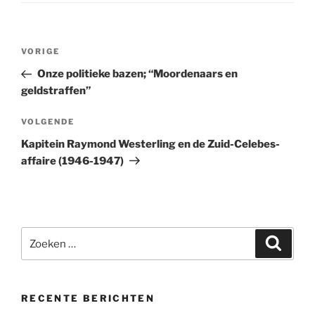
Bericht
VORIGE
Vorig
navigatie
bericht
Onze politieke bazen; “Moordenaars en
geldstraffen”
VOLGENDE
Volgend
bericht
Kapitein Raymond Westerling en de Zuid-Celebes-
affaire (1946-1947)
Zoeken
Zoeke
naar:
RECENTE BERICHTEN