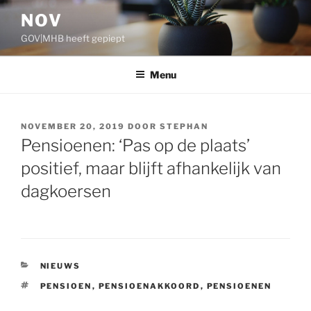
Ga
NOV
naar
GOV|MHB heeft gepiept
de
inhoud
Menu
GEPLAATST
NOVEMBER 20, 2019
DOOR
STEPHAN
OP
Pensioenen: ‘Pas op de plaats’
positief, maar blijft afhankelijk van
dagkoersen
CATEGORIEËN
NIEUWS
TAGS
PENSIOEN
,
PENSIOENAKKOORD
,
PENSIOENEN