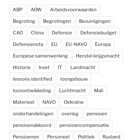
ABP
AOW
Arbeidsvoorwaarden
Begroting
Begrotingen
Bezuinigingen
CAO
China
Defensie
Defensiebudget
Defensienota
EU
EU-NAVO
Europa
Europese samenwerking
Herstel krijgsmacht
Historie
Inzet
IT
Landmacht
lessons identified
loongebouw
loonontwikkeling
Luchtmacht
Mali
Materieel
NAVO
Oekraïne
onderhandelingen
overleg
pensioen
pensioenakkoord
pensioencompensatie
Pensioenen
Personeel
Politiek
Rusland