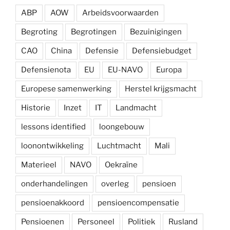
ABP
AOW
Arbeidsvoorwaarden
Begroting
Begrotingen
Bezuinigingen
CAO
China
Defensie
Defensiebudget
Defensienota
EU
EU-NAVO
Europa
Europese samenwerking
Herstel krijgsmacht
Historie
Inzet
IT
Landmacht
lessons identified
loongebouw
loonontwikkeling
Luchtmacht
Mali
Materieel
NAVO
Oekraïne
onderhandelingen
overleg
pensioen
pensioenakkoord
pensioencompensatie
Pensioenen
Personeel
Politiek
Rusland