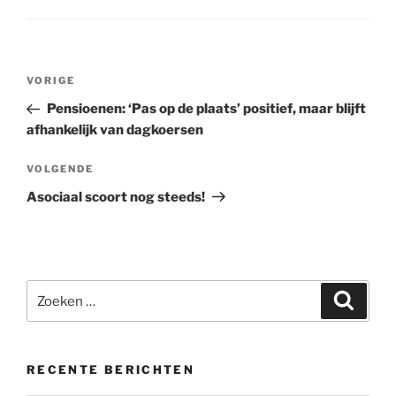
Bericht
VORIGE
Vorig
navigatie
bericht
Pensioenen: ‘Pas op de plaats’ positief, maar blijft
afhankelijk van dagkoersen
VOLGENDE
Volgend
bericht
Asociaal scoort nog steeds!
Zoeken
Zoeke
naar:
RECENTE BERICHTEN