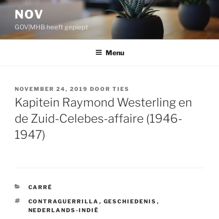
Ga
NOV
naar
GOV|MHB heeft gepiept
de
inhoud
Menu
GEPLAATST
NOVEMBER 24, 2019
DOOR
TIES
OP
Kapitein Raymond Westerling en
de Zuid-Celebes-affaire (1946-
1947)
CATEGORIEËN
CARRÉ
TAGS
CONTRAGUERRILLA
,
GESCHIEDENIS
,
NEDERLANDS-INDIË