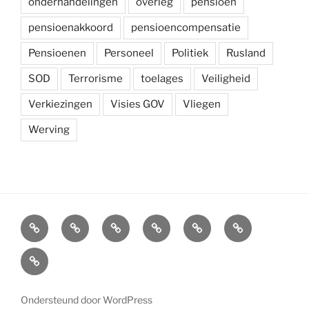
onderhandelingen
overleg
pensioen
pensioenakkoord
pensioencompensatie
Pensioenen
Personeel
Politiek
Rusland
SOD
Terrorisme
toelages
Veiligheid
Verkiezingen
Visies GOV
Vliegen
Werving
Arbeidsvoorwaarden
Carré
Onze
Ledenvoordelen
Afdelingen
Symposium
krijgsmacht
Carré
Overzicht
Ondersteund door WordPress