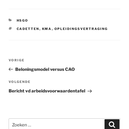
CATEGORIEËN
HSGO
TAGS
CADETTEN
,
KMA
,
OPLEIDINGSVERTRAGING
Bericht
VORIGE
Vorig
navigatie
bericht
Beloningsmodel versus CAO
VOLGENDE
Volgend
bericht
Bericht vd arbeidsvoorwaardentafel
Zoeken
Zoeke
naar: