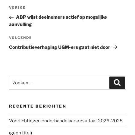
Bericht
VORIGE
Vorig
navigatie
bericht
ABP wijst deelnemers actief op mogelijke
aanvulling
VOLGENDE
Volgend
bericht
Contributieverhoging UGM-ers gaat niet door
Zoeken
Zoeke
naar:
RECENTE BERICHTEN
Voorlichtingen onderhandelaarsresultaat 2026-2028
(geen titel)