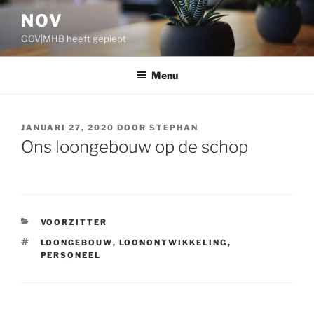
Ga
NOV
naar
GOV|MHB heeft gepiept
de
inhoud
Menu
GEPLAATST
JANUARI 27, 2020
DOOR
STEPHAN
OP
Ons loongebouw op de schop
CATEGORIEËN
VOORZITTER
TAGS
LOONGEBOUW
,
LOONONTWIKKELING
,
PERSONEEL