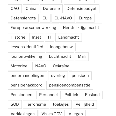
CAO
China
Defensie
Defensiebudget
Defensienota
EU
EU-NAVO
Europa
Europese samenwerking
Herstel krijgsmacht
Historie
Inzet
IT
Landmacht
lessons identified
loongebouw
loonontwikkeling
Luchtmacht
Mali
Materieel
NAVO
Oekraïne
onderhandelingen
overleg
pensioen
pensioenakkoord
pensioencompensatie
Pensioenen
Personeel
Politiek
Rusland
SOD
Terrorisme
toelages
Veiligheid
Verkiezingen
Visies GOV
Vliegen