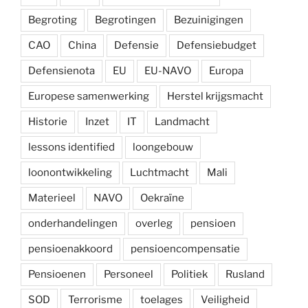
Begroting
Begrotingen
Bezuinigingen
CAO
China
Defensie
Defensiebudget
Defensienota
EU
EU-NAVO
Europa
Europese samenwerking
Herstel krijgsmacht
Historie
Inzet
IT
Landmacht
lessons identified
loongebouw
loonontwikkeling
Luchtmacht
Mali
Materieel
NAVO
Oekraïne
onderhandelingen
overleg
pensioen
pensioenakkoord
pensioencompensatie
Pensioenen
Personeel
Politiek
Rusland
SOD
Terrorisme
toelages
Veiligheid