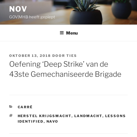
Ga
NOV
naar
GOV|MHB heeft gepiept
de
inhoud
Menu
GEPLAATST
OKTOBER 13, 2018
DOOR
TIES
OP
Oefening ‘Deep Strike’ van de
43ste Gemechaniseerde Brigade
CATEGORIEËN
CARRÉ
TAGS
HERSTEL KRIJGSMACHT
,
LANDMACHT
,
LESSONS
IDENTIFIED
,
NAVO