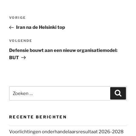
Bericht
VORIGE
Vorig
navigatie
bericht
Iran na de Helsinki top
VOLGENDE
Volgend
bericht
Defensie bouwt aan een nieuw organisatiemodel:
BUT
Zoeken
Zoeke
naar:
RECENTE BERICHTEN
Voorlichtingen onderhandelaarsresultaat 2026-2028