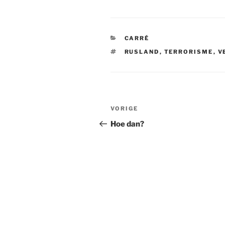
CATEGORIEËN
CARRÉ
TAGS
RUSLAND
,
TERRORISME
,
V
Bericht
VORIGE
Vorig
navigatie
bericht
Hoe dan?