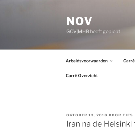
Ga
naar
NOV
de
inhoud
GOV|MHB heeft gepiept
Arbeidsvoorwaarden
Carré
Carré Overzicht
GEPLAATST
OKTOBER 13, 2018
DOOR
TIES
OP
Iran na de Helsinki